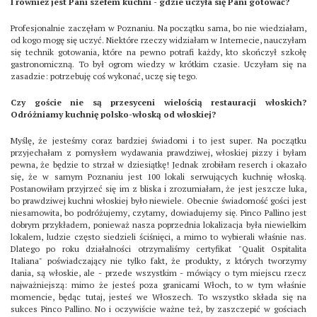
I również jest Pani szefem kuchni - gdzie uczyła się Pani gotować?
Profesjonalnie zaczęłam w Poznaniu. Na początku sama, bo nie wiedziałam,
od kogo mogę się uczyć. Niektóre rzeczy widziałam w Internecie, nauczyłam
się technik gotowania, które na pewno potrafi każdy, kto skończył szkołę
gastronomiczną. To był ogrom wiedzy w krótkim czasie. Uczyłam się na
zasadzie: potrzebuję coś wykonać, uczę się tego.
Czy goście nie są przesyceni wielością restauracji włoskich?
Odróżniamy kuchnię polsko-włoską od włoskiej?
Myślę, że jesteśmy coraz bardziej świadomi i to jest super. Na początku
przyjechałam z pomysłem wydawania prawdziwej, włoskiej pizzy i byłam
pewna, że będzie to strzał w dziesiątkę! Jednak zrobiłam reserch i okazało
się, że w samym Poznaniu jest 100 lokali serwujących kuchnię włoską.
Postanowiłam przyjrzeć się im z bliska i zrozumiałam, że jest jeszcze luka,
bo prawdziwej kuchni włoskiej było niewiele. Obecnie świadomość gości jest
niesamowita, bo podróżujemy, czytamy, dowiadujemy się. Pinco Pallino jest
dobrym przykładem, ponieważ nasza poprzednia lokalizacja była niewielkim
lokalem, ludzie często siedzieli ściśnięci, a mimo to wybierali właśnie nas.
Dlatego po roku działalności otrzymaliśmy certyfikat "Qualit Ospitalita
Italiana" poświadczający nie tylko fakt, że produkty, z których tworzymy
dania, są włoskie, ale - przede wszystkim - mówiący o tym miejscu rzecz
najważniejszą: mimo że jesteś poza granicami Włoch, to w tym właśnie
momencie, będąc tutaj, jesteś we Włoszech. To wszystko składa się na
sukces Pinco Pallino. No i oczywiście ważne też, by zaszczepić w gościach