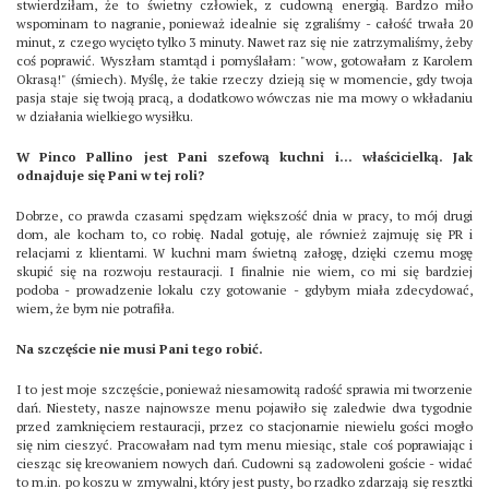
stwierdziłam, że to świetny człowiek, z cudowną energią. Bardzo miło
wspominam to nagranie, ponieważ idealnie się zgraliśmy - całość trwała 20
minut, z czego wycięto tylko 3 minuty. Nawet raz się nie zatrzymaliśmy, żeby
coś poprawić. Wyszłam stamtąd i pomyślałam: "wow, gotowałam z Karolem
Okrasą!" (śmiech). Myślę, że takie rzeczy dzieją się w momencie, gdy twoja
pasja staje się twoją pracą, a dodatkowo wówczas nie ma mowy o wkładaniu
w działania wielkiego wysiłku.
W Pinco Pallino jest Pani szefową kuchni i... właścicielką. Jak
odnajduje się Pani w tej roli?
Dobrze, co prawda czasami spędzam większość dnia w pracy, to mój drugi
dom, ale kocham to, co robię. Nadal gotuję, ale również zajmuję się PR i
relacjami z klientami. W kuchni mam świetną załogę, dzięki czemu mogę
skupić się na rozwoju restauracji. I finalnie nie wiem, co mi się bardziej
podoba - prowadzenie lokalu czy gotowanie - gdybym miała zdecydować,
wiem, że bym nie potrafiła.
Na szczęście nie musi Pani tego robić.
I to jest moje szczęście, ponieważ niesamowitą radość sprawia mi tworzenie
dań. Niestety, nasze najnowsze menu pojawiło się zaledwie dwa tygodnie
przed zamknięciem restauracji, przez co stacjonarnie niewielu gości mogło
się nim cieszyć. Pracowałam nad tym menu miesiąc, stale coś poprawiając i
ciesząc się kreowaniem nowych dań. Cudowni są zadowoleni goście - widać
to m.in. po koszu w zmywalni, który jest pusty, bo rzadko zdarzają się resztki