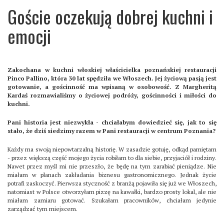
Goście oczekują dobrej kuchni i
emocji
Zakochana w kuchni włoskiej właścicielka poznańskiej restauracji
Pinco Pallino, która 30 lat spędziła we Włoszech. Jej życiową pasją jest
gotowanie, a gościnność ma wpisaną w osobowość. Z Margheritą
Kardaś rozmawialiśmy o życiowej podróży, gościnności i miłości do
kuchni.
Pani historia jest niezwykła - chciałabym dowiedzieć się, jak to się
stało, że dziś siedzimy razem w Pani restauracji w centrum Poznania?
Każdy ma swoją niepowtarzalną historię. W zasadzie gotuję, odkąd pamiętam
- przez większą część mojego życia robiłam to dla siebie, przyjaciół i rodziny.
Nawet przez myśl mi nie przeszło, że będę na tym zarabiać pieniądze. Nie
miałam w planach zakładania biznesu gastronomicznego. Jednak życie
potrafi zaskoczyć. Pierwsza styczność z branżą pojawiła się już we Włoszech,
natomiast w Polsce otworzyłam pizzę na kawałki, bardzo prosty lokal, ale nie
miałam zamiaru gotować. Szukałam pracowników, chciałam jedynie
zarządzać tym miejscem.