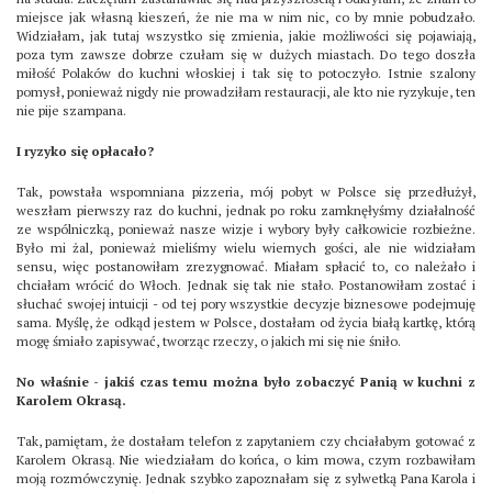
miejsce jak własną kieszeń, że nie ma w nim nic, co by mnie pobudzało.
Widziałam, jak tutaj wszystko się zmienia, jakie możliwości się pojawiają,
poza tym zawsze dobrze czułam się w dużych miastach. Do tego doszła
miłość Polaków do kuchni włoskiej i tak się to potoczyło. Istnie szalony
pomysł, ponieważ nigdy nie prowadziłam restauracji, ale kto nie ryzykuje, ten
nie pije szampana.
I ryzyko się opłacało?
Tak, powstała wspomniana pizzeria, mój pobyt w Polsce się przedłużył,
weszłam pierwszy raz do kuchni, jednak po roku zamknęłyśmy działalność
ze wspólniczką, ponieważ nasze wizje i wybory były całkowicie rozbieżne.
Było mi żal, ponieważ mieliśmy wielu wiernych gości, ale nie widziałam
sensu, więc postanowiłam zrezygnować. Miałam spłacić to, co należało i
chciałam wrócić do Włoch. Jednak się tak nie stało. Postanowiłam zostać i
słuchać swojej intuicji - od tej pory wszystkie decyzje biznesowe podejmuję
sama. Myślę, że odkąd jestem w Polsce, dostałam od życia białą kartkę, którą
mogę śmiało zapisywać, tworząc rzeczy, o jakich mi się nie śniło.
No właśnie - jakiś czas temu można było zobaczyć Panią w kuchni z
Karolem Okrasą.
Tak, pamiętam, że dostałam telefon z zapytaniem czy chciałabym gotować z
Karolem Okrasą. Nie wiedziałam do końca, o kim mowa, czym rozbawiłam
moją rozmówczynię. Jednak szybko zapoznałam się z sylwetką Pana Karola i