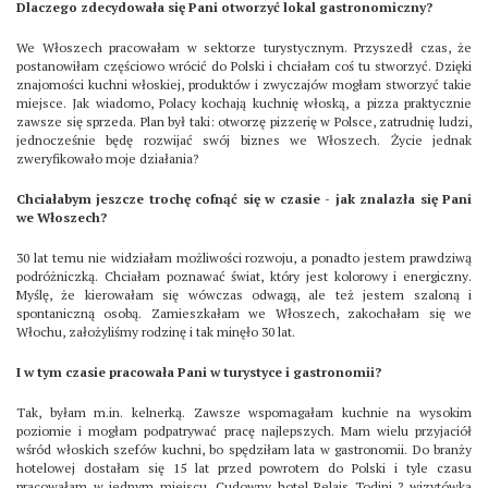
Dlaczego zdecydowała się Pani otworzyć lokal gastronomiczny?
We Włoszech pracowałam w sektorze turystycznym. Przyszedł czas, że
postanowiłam częściowo wrócić do Polski i chciałam coś tu stworzyć. Dzięki
znajomości kuchni włoskiej, produktów i zwyczajów mogłam stworzyć takie
miejsce. Jak wiadomo, Polacy kochają kuchnię włoską, a pizza praktycznie
zawsze się sprzeda. Plan był taki: otworzę pizzerię w Polsce, zatrudnię ludzi,
jednocześnie będę rozwijać swój biznes we Włoszech. Życie jednak
zweryfikowało moje działania?
Chciałabym jeszcze trochę cofnąć się w czasie - jak znalazła się Pani
we Włoszech?
30 lat temu nie widziałam możliwości rozwoju, a ponadto jestem prawdziwą
podróżniczką. Chciałam poznawać świat, który jest kolorowy i energiczny.
Myślę, że kierowałam się wówczas odwagą, ale też jestem szaloną i
spontaniczną osobą. Zamieszkałam we Włoszech, zakochałam się we
Włochu, założyliśmy rodzinę i tak minęło 30 lat.
I w tym czasie pracowała Pani w turystyce i gastronomii?
Tak, byłam m.in. kelnerką. Zawsze wspomagałam kuchnie na wysokim
poziomie i mogłam podpatrywać pracę najlepszych. Mam wielu przyjaciół
wśród włoskich szefów kuchni, bo spędziłam lata w gastronomii. Do branży
hotelowej dostałam się 15 lat przed powrotem do Polski i tyle czasu
pracowałam w jednym miejscu. Cudowny hotel Relais Todini ? wizytówka