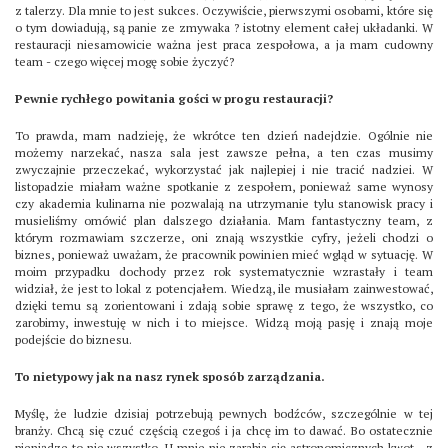
z talerzy. Dla mnie to jest sukces. Oczywiście, pierwszymi osobami, które się
o tym dowiadują, są panie ze zmywaka ? istotny element całej układanki. W
restauracji niesamowicie ważna jest praca zespołowa, a ja mam cudowny
team - czego więcej mogę sobie życzyć?
Pewnie rychłego powitania gości w progu restauracji?
To prawda, mam nadzieję, że wkrótce ten dzień nadejdzie. Ogólnie nie
możemy narzekać, nasza sala jest zawsze pełna, a ten czas musimy
zwyczajnie przeczekać, wykorzystać jak najlepiej i nie tracić nadziei. W
listopadzie miałam ważne spotkanie z zespołem, ponieważ same wynosy
czy akademia kulinarna nie pozwalają na utrzymanie tylu stanowisk pracy i
musieliśmy omówić plan dalszego działania. Mam fantastyczny team, z
którym rozmawiam szczerze, oni znają wszystkie cyfry, jeżeli chodzi o
biznes, ponieważ uważam, że pracownik powinien mieć wgląd w sytuację. W
moim przypadku dochody przez rok systematycznie wzrastały i team
widział, że jest to lokal z potencjałem. Wiedzą, ile musiałam zainwestować,
dzięki temu są zorientowani i zdają sobie sprawę z tego, że wszystko, co
zarobimy, inwestuję w nich i to miejsce. Widzą moją pasję i znają moje
podejście do biznesu.
To nietypowy jak na nasz rynek sposób zarządzania.
Myślę, że ludzie dzisiaj potrzebują pewnych bodźców, szczególnie w tej
branży. Chcą się czuć częścią czegoś i ja chcę im to dawać. Bo ostatecznie
pieniądze to nie wszystko. U mnie nie zarabia się astronomicznych kwot - z