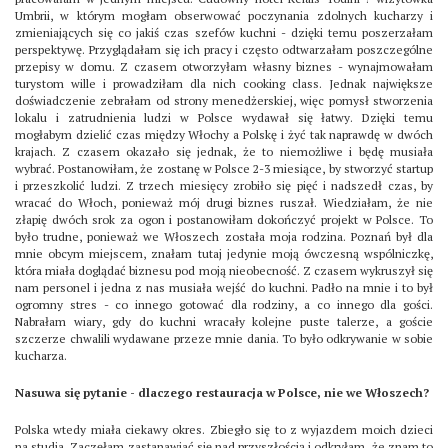
Umbrii, w którym mogłam obserwować poczynania zdolnych kucharzy i
zmieniających się co jakiś czas szefów kuchni - dzięki temu poszerzałam
perspektywę. Przyglądałam się ich pracy i często odtwarzałam poszczególne
przepisy w domu. Z czasem otworzyłam własny biznes - wynajmowałam
turystom wille i prowadziłam dla nich cooking class. Jednak największe
doświadczenie zebrałam od strony menedżerskiej, więc pomysł stworzenia
lokalu i zatrudnienia ludzi w Polsce wydawał się łatwy. Dzięki temu
mogłabym dzielić czas między Włochy a Polskę i żyć tak naprawdę w dwóch
krajach. Z czasem okazało się jednak, że to niemożliwe i będę musiała
wybrać. Postanowiłam, że zostanę w Polsce 2-3 miesiące, by stworzyć startup
i przeszkolić ludzi. Z trzech miesięcy zrobiło się pięć i nadszedł czas, by
wracać do Włoch, ponieważ mój drugi biznes ruszał. Wiedziałam, że nie
złapię dwóch srok za ogon i postanowiłam dokończyć projekt w Polsce. To
było trudne, ponieważ we Włoszech została moja rodzina. Poznań był dla
mnie obcym miejscem, znałam tutaj jedynie moją ówczesną wspólniczkę,
która miała doglądać biznesu pod moją nieobecność. Z czasem wykruszył się
nam personel i jedna z nas musiała wejść do kuchni. Padło na mnie i to był
ogromny stres - co innego gotować dla rodziny, a co innego dla gości.
Nabrałam wiary, gdy do kuchni wracały kolejne puste talerze, a goście
szczerze chwalili wydawane przeze mnie dania. To było odkrywanie w sobie
kucharza.
Nasuwa się pytanie - dlaczego restauracja w Polsce, nie we Włoszech?
Polska wtedy miała ciekawy okres. Zbiegło się to z wyjazdem moich dzieci
na studia. Zaczęłam zastanawiać się nad przyszłością i odkryłam, że znam to