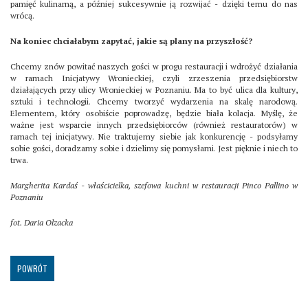
pamięć kulinarną, a później sukcesywnie ją rozwijać - dzięki temu do nas
wrócą.
Na koniec chciałabym zapytać, jakie są plany na przyszłość?
Chcemy znów powitać naszych gości w progu restauracji i wdrożyć działania
w ramach Inicjatywy Wronieckiej, czyli zrzeszenia przedsiębiorstw
działających przy ulicy Wronieckiej w Poznaniu. Ma to być ulica dla kultury,
sztuki i technologii. Chcemy tworzyć wydarzenia na skalę narodową.
Elementem, który osobiście poprowadzę, będzie biała kolacja. Myślę, że
ważne jest wsparcie innych przedsiębiorców (również restauratorów) w
ramach tej inicjatywy. Nie traktujemy siebie jak konkurencję - podsyłamy
sobie gości, doradzamy sobie i dzielimy się pomysłami. Jest pięknie i niech to
trwa.
Margherita Kardaś - właścicielka, szefowa kuchni w restauracji Pinco Pallino w
Poznaniu
fot. Daria Olzacka
POWRÓT