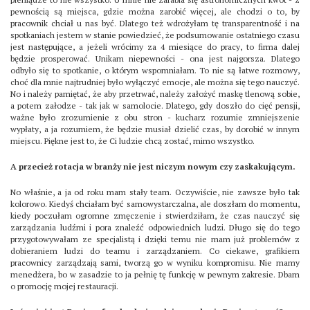
pewnością są miejsca, gdzie można zarobić więcej, ale chodzi o to, by
pracownik chciał u nas być. Dlatego też wdrożyłam tę transparentność i na
spotkaniach jestem w stanie powiedzieć, że podsumowanie ostatniego czasu
jest następujące, a jeżeli wrócimy za 4 miesiące do pracy, to firma dalej
będzie prosperować. Unikam niepewności - ona jest najgorsza. Dlatego
odbyło się to spotkanie, o którym wspomniałam. To nie są łatwe rozmowy,
choć dla mnie najtrudniej było wyłączyć emocje, ale można się tego nauczyć.
No i należy pamiętać, że aby przetrwać, należy założyć maskę tlenową sobie,
a potem załodze - tak jak w samolocie. Dlatego, gdy doszło do cięć pensji,
ważne było zrozumienie z obu stron - kucharz rozumie zmniejszenie
wypłaty, a ja rozumiem, że będzie musiał dzielić czas, by dorobić w innym
miejscu. Piękne jest to, że Ci ludzie chcą zostać, mimo wszystko.
A przecież rotacja w branży nie jest niczym nowym czy zaskakującym.
No właśnie, a ja od roku mam stały team. Oczywiście, nie zawsze było tak
kolorowo. Kiedyś chciałam być samowystarczalna, ale doszłam do momentu,
kiedy poczułam ogromne zmęczenie i stwierdziłam, że czas nauczyć się
zarządzania ludźmi i pora znaleźć odpowiednich ludzi. Długo się do tego
przygotowywałam ze specjalistą i dzięki temu nie mam już problemów z
dobieraniem ludzi do teamu i zarządzaniem. Co ciekawe, grafikiem
pracownicy zarządzają sami, tworzą go w wyniku kompromisu. Nie mamy
menedżera, bo w zasadzie to ja pełnię tę funkcję w pewnym zakresie. Dbam
o promocję mojej restauracji.